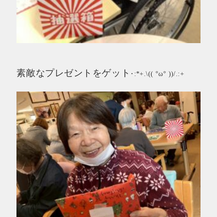
素敵なプレゼントをゲット
･:*+.\(( °ω° ))/.:+