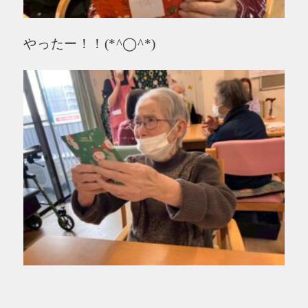
やったー！！(*^◯^*)