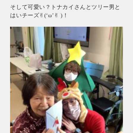
そして可愛い？トナカイさんとツリー男と
はいチーズ✌︎(‘ω’✌︎ )！