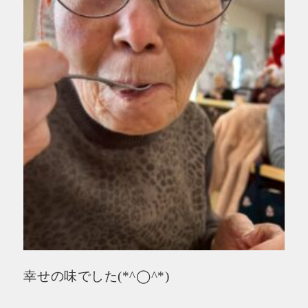
幸せの味でした(*^◯^*)