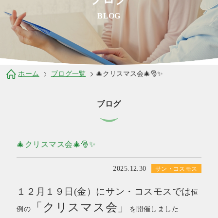
BLOG
ホーム
ブログ一覧
🎄クリスマス会🎄🎅✨
ブログ
🎄クリスマス会🎄🎅✨
2025.12.30
サン・コスモス
１２月１９日(金）にサン・コスモスでは
恒
「クリスマス会」
例の
を開催しました