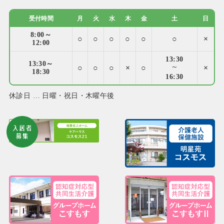
受付時間
月
火
水
木
金
土
日
8:00～
○
○
○
○
○
○
×
12:00
13:30
13:30～
○
○
○
×
○
～
×
18:30
16:30
休診日 … 日曜・祝日・木曜午後